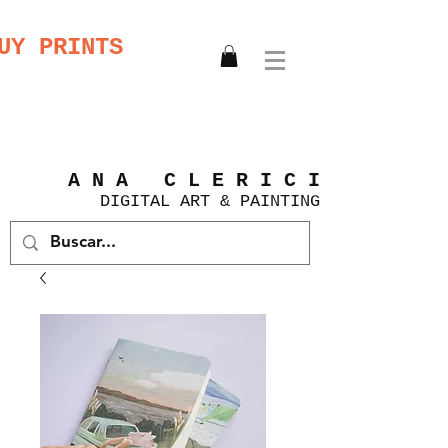
UY PRINTS
A N A C L E R I C I
DIGITAL
ART &
PAINTING