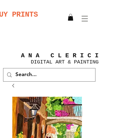
UY PRINTS
A N A C L E R I C I
DIGITAL
ART &
PAINTING