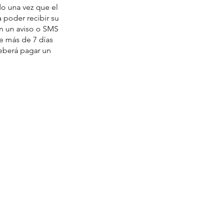
o una vez que el
a poder recibir su
án un aviso o SMS
e más de 7 días
deberá pagar un