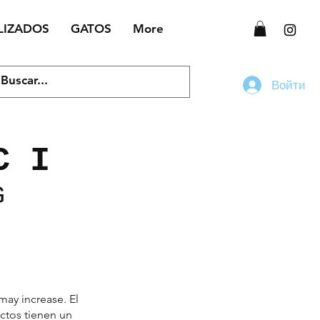
LIZADOS
GATOS
More
Войти
C I
G
 may increase.
El
ctos tienen un