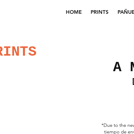
HOME
PRINTS
PAÑU
RINTS
A 
*Due to the new
tiempo de env