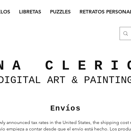
ELOS
LIBRETAS
PUZZLES
RETRATOS PERSONA
N A C L E R I 
DIGITAL
ART &
PAINTIN
Envíos
ly announced tax rates in the United States, the shipping cost
ío empieza a contar desde que el envío está hecho.
Los produ