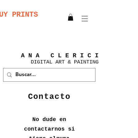
UY PRINTS
A N A C L E R I C I
DIGITAL
ART &
PAINTING
Contacto
No dude en
contactarnos si