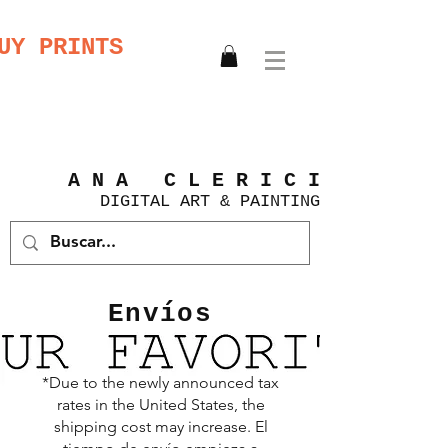
UY PRINTS
A N A C L E R I C I
DIGITAL
ART &
PAINTING
Envíos
*Due to the newly announced tax
rates in the United States, the
shipping cost may increase.
El