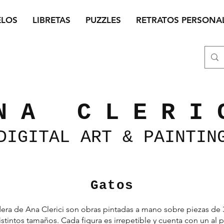
ELOS
LIBRETAS
PUZZLES
RETRATOS PERSONA
N A C L E R I 
DIGITAL
ART &
PAINTIN
Gatos
era de Ana Clerici son obras pintadas a mano sobre piezas d
stintos tamaños. Cada figura es irrepetible y cuenta con un al p