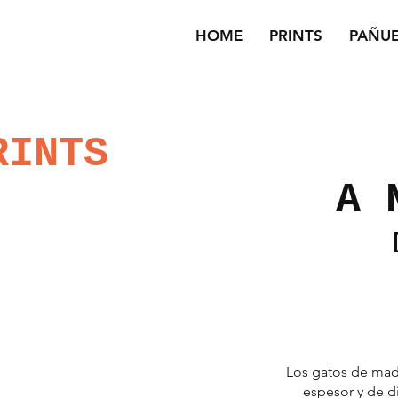
HOME
PRINTS
PAÑU
RINTS
A 
Los gatos de mad
espesor y de di