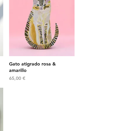
Vista rápida
Gato atigrado rosa &
amarillo
Precio
65,00 €