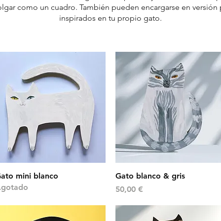
colgar como un cuadro. También pueden encargarse en versión 
inspirados en tu propio gato.
Vista rápida
Vista rápida
ato mini blanco
Gato blanco & gris
gotado
Precio
50,00 €