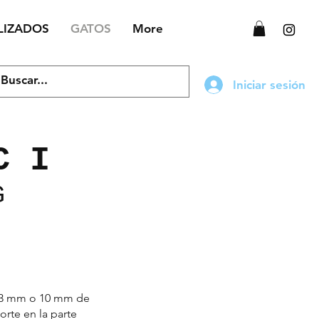
LIZADOS
GATOS
More
Iniciar sesión
C I
G
e 3 mm o 10 mm de
orte en la parte