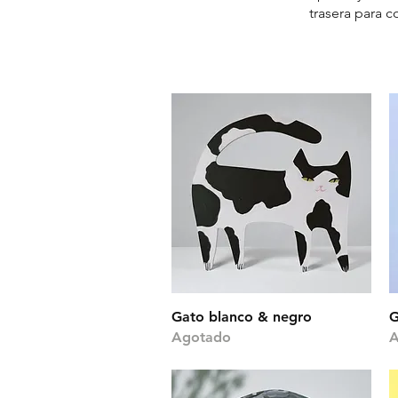
trasera para 
Vista rápida
Gato blanco & negro
G
Agotado
A