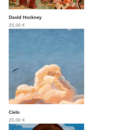
David Hockney
Precio
25,00 €
Cielo
Precio
25,00 €