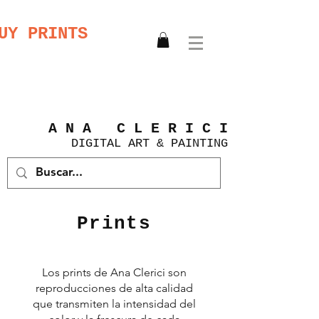
UY PRINTS
A N A C L E R I C I
DIGITAL
ART &
PAINTING
Prints
Los prints de Ana Clerici son
reproducciones de alta calidad
que transmiten la intensidad del