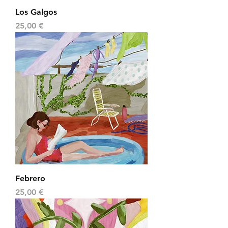
Los Galgos
Precio
25,00 €
Febrero
Precio
25,00 €