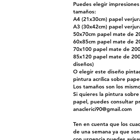
Puedes elegir impresiones 
tamaños:
A4 (21x30cm) papel verju
A3 (30x42cm) papel verju
50x70cm papel mate de 2
60x85cm papel mate de 2
70x100 papel mate de 20
85x120 papel mate de 200g
diseños)
O elegir este diseño pint
pintura acrílica sobre pape
Los tamaños son los mismos
Si quieres la pintura sobre
papel, puedes consultar p
anaclerici90@gmail.com
Ten en cuenta que los cua
de una semana ya que son 
con urgencia puedes avisa