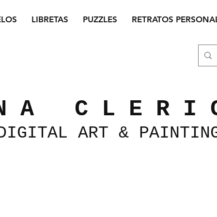
ELOS
LIBRETAS
PUZZLES
RETRATOS PERSONA
N A C L E R I 
DIGITAL
ART &
PAINTIN