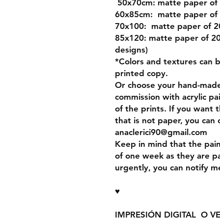
50x70cm:
matte paper of
60x85cm:
matte paper of
70x100:
matte paper of 
85x120:
matte paper of 20
designs)
*Colors and textures can 
printed copy.
Or
choose your hand-made 
commission
with acrylic pa
of the prints. If you want 
that is not paper, you can
anaclerici90@gmail.com
Keep in mind that the pai
of one week as they are pa
urgently, you can notify me
♥
IMPRESIÓN DIGITAL O V