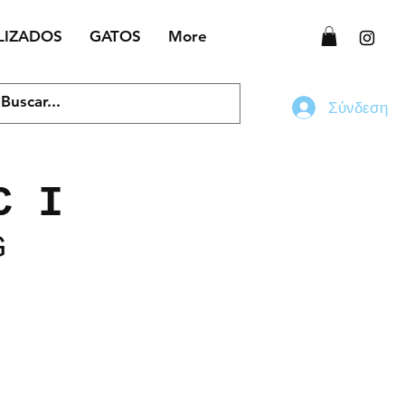
LIZADOS
GATOS
More
Σύνδεση
C I
G