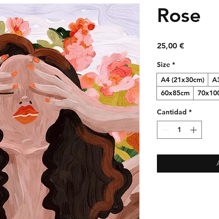
Rose
Precio
25,00 €
Size
*
A4 (21x30cm)
A
60x85cm
70x10
Cantidad
*