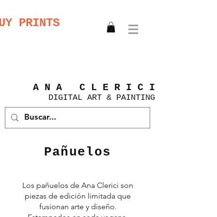
UY PRINTS
A N A C L E R I C I
DIGITAL
ART &
PAINTING
Pañuelos
Los pañuelos de Ana Clerici son
piezas de edición limitada que
fusionan arte y diseño.