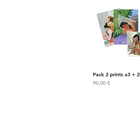
Vista rápid
Pack 2 prints a3 + 2
Precio
90,00 €