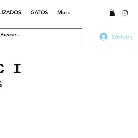
LIZADOS
GATOS
More
Σύνδεση
C I
G