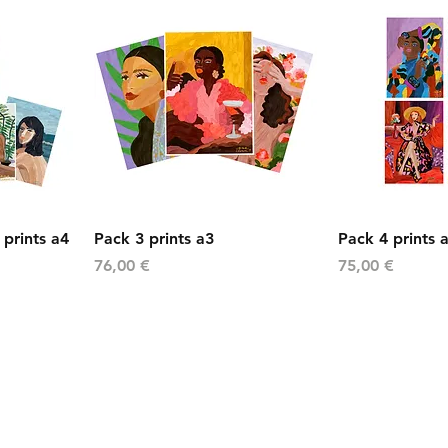
a
Vista rápida
Vista
 prints a4
Pack 3 prints a3
Pack 4 prints 
Precio
Precio
76,00 €
75,00 €