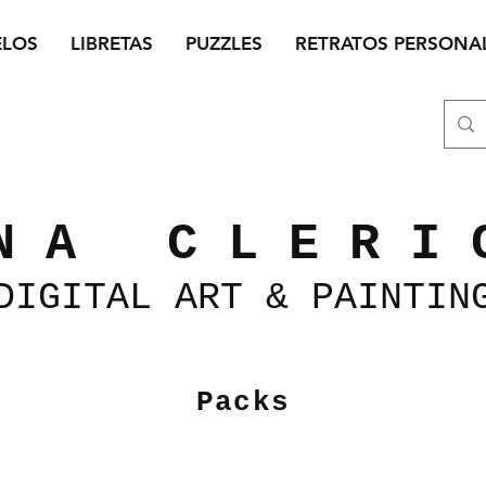
ELOS
LIBRETAS
PUZZLES
RETRATOS PERSONA
N A C L E R I 
DIGITAL
ART &
PAINTIN
Packs