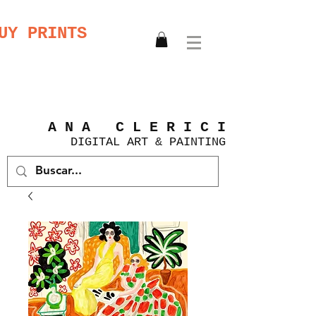
UY PRINTS
A N A C L E R I C I
DIGITAL
ART &
PAINTING