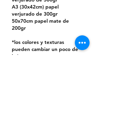
A3 (30x42cm) papel
verjurado de 300gr
50x70cm papel mate de
200gr
*los colores y texturas
pueden cambiar un poco de
la imagen que ves en
pantalla al papel del print.
O puedes elegir este
diseño pintado a mano
desde cero a pedido con
pintura acrílica sobre papel.
Los tamaños son los mismos
que los digitales.
Si quieres la pintura sobre
un material distinto que no