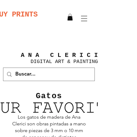
UY PRINTS
A N A C L E R I C I
DIGITAL
ART &
PAINTING
Gatos
Los gatos de madera de Ana
Clerici son obras pintadas a mano
sobre piezas de 3 mm o 10 mm