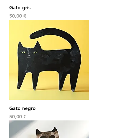
Gato gris
Precio
50,00 €
Gato negro
Precio
50,00 €