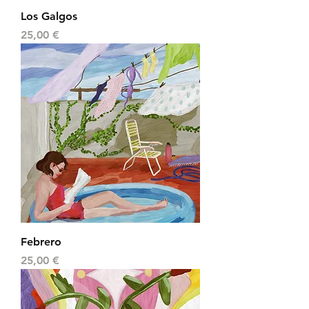
Los Galgos
Precio
25,00 €
Febrero
Precio
25,00 €