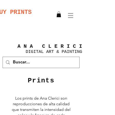
UY PRINTS
A N A C L E R I C I
DIGITAL
ART &
PAINTING
Prints
Los prints de Ana Clerici son
reproducciones de alta calidad
que transmiten la intensidad del