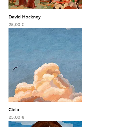
David Hockney
Precio
25,00 €
Cielo
Precio
25,00 €