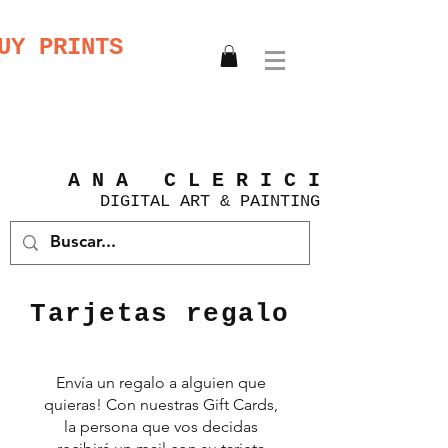
UY PRINTS
A N A C L E R I C I
DIGITAL
ART &
PAINTING
Tarjetas regalo
Envía un regalo a alguien que
quieras! Con nuestras Gift Cards,
la persona que vos decidas